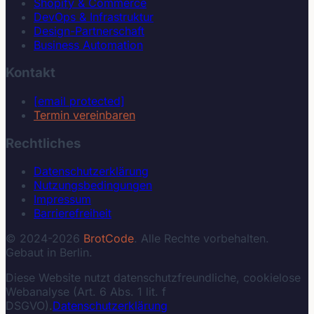
Shopify & Commerce
DevOps & Infrastruktur
Design-Partnerschaft
Business Automation
Kontakt
[email protected]
Termin vereinbaren
Rechtliches
Datenschutzerklärung
Nutzungsbedingungen
Impressum
Barrierefreiheit
© 2024-2026
BrotCode
. Alle Rechte vorbehalten.
Gebaut in Berlin.
Diese Website nutzt datenschutzfreundliche, cookielose
Webanalyse (Art. 6 Abs. 1 lit. f
DSGVO).
Datenschutzerklärung