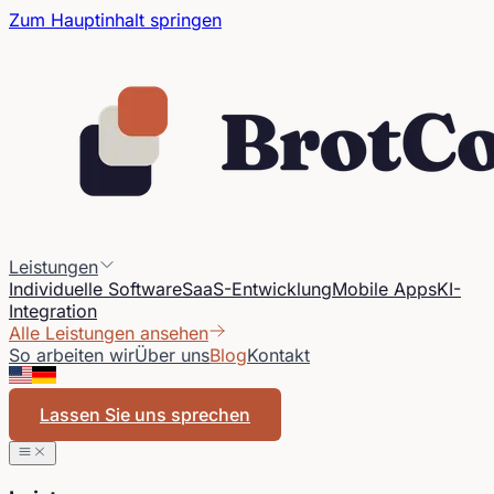
Zum Hauptinhalt springen
Leistungen
Individuelle Software
SaaS-Entwicklung
Mobile Apps
KI-
Integration
Alle Leistungen ansehen
So arbeiten wir
Über uns
Blog
Kontakt
Lassen Sie uns sprechen